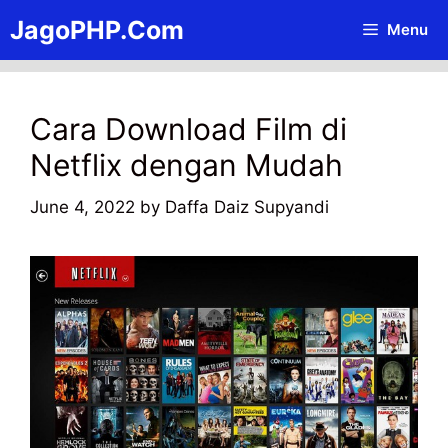
Skip
JagoPHP.Com
Menu
to
content
Cara Download Film di
Netflix dengan Mudah
June 4, 2022
by
Daffa Daiz Supyandi