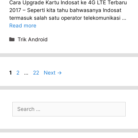
Cara Upgrade Kartu Indosat ke 4G LTE Terbaru
2017 – Seperti kita tahu bahwasanya Indosat
termasuk salah satu operator telekomunikasi …
Read more
Categories
Trik Android
Page
Page
Page
1
2
…
22
Next
→
Search
for: