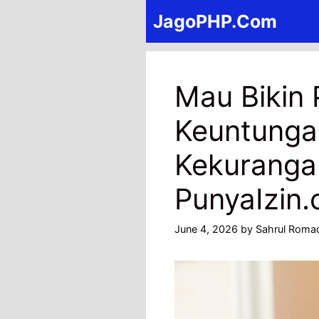
Skip
JagoPHP.Com
to
content
Mau Bikin 
Keuntunga
Kekuranga
PunyaIzin
June 4, 2026
by
Sahrul Roma