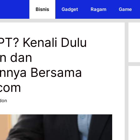
Bisnis
Gadget
Ragam
Game
PT? Kenali Dulu
n dan
nnya Bersama
.com
don