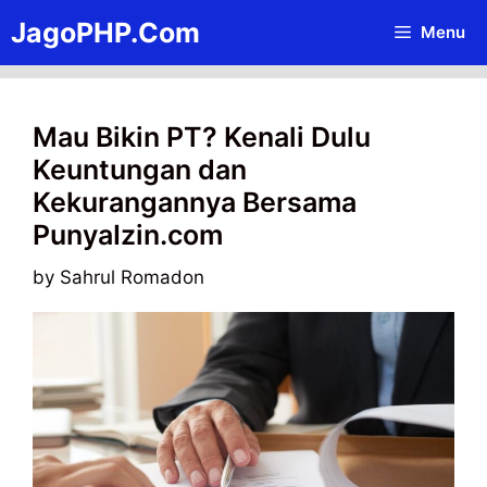
Skip
JagoPHP.Com
Menu
to
content
Mau Bikin PT? Kenali Dulu
Keuntungan dan
Kekurangannya Bersama
PunyaIzin.com
by
Sahrul Romadon