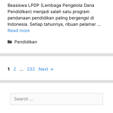
Beasiswa LPDP (Lembaga Pengelola Dana
Pendidikan) menjadi salah satu program
pendanaan pendidikan paling bergengsi di
Indonesia. Setiap tahunnya, ribuan pelamar …
Read more
Categories
Pendidikan
Page
Page
Page
1
2
…
232
Next
→
Search
for: