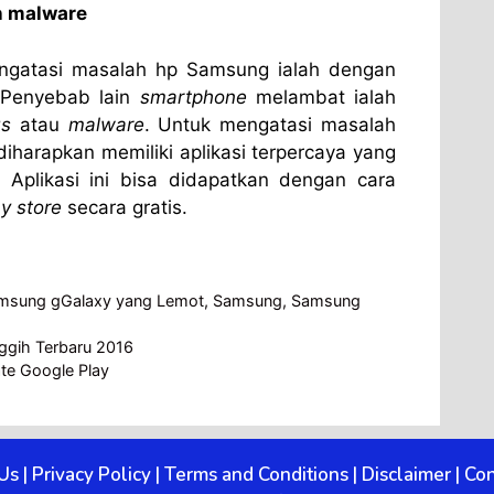
n malware
ngatasi masalah hp Samsung ialah dengan
. Penyebab lain
smartphone
melambat ialah
us
atau
malware
. Untuk mengatasi masalah
diharapkan memiliki aplikasi terpercaya yang
 Aplikasi ini bisa didapatkan dengan cara
y store
secara gratis.
msung gGalaxy yang Lemot
,
Samsung
,
Samsung
nggih Terbaru 2016
te Google Play
Us
|
Privacy Policy
|
Terms and Conditions
|
Disclaimer
|
Con