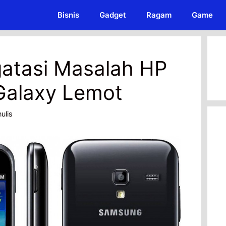
Bisnis
Gadget
Ragam
Game
atasi Masalah HP
alaxy Lemot
ulis