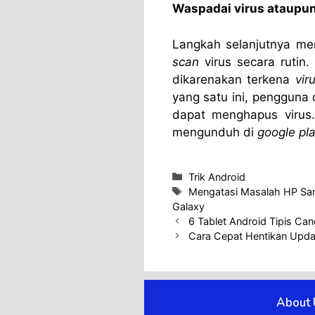
Waspadai virus ataupu
Langkah selanjutnya me
scan
virus secara rutin
dikarenakan terkena
vir
yang satu ini, pengguna 
dapat menghapus virus.
mengunduh di
google pla
Categories
Trik Android
Tags
Mengatasi Masalah HP Sa
Galaxy
6 Tablet Android Tipis Ca
Cara Cepat Hentikan Upda
About 