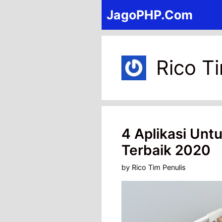
Skip
JagoPHP.Com
to
content
Rico T
4 Aplikasi Unt
Terbaik 2020
by
Rico Tim Penulis