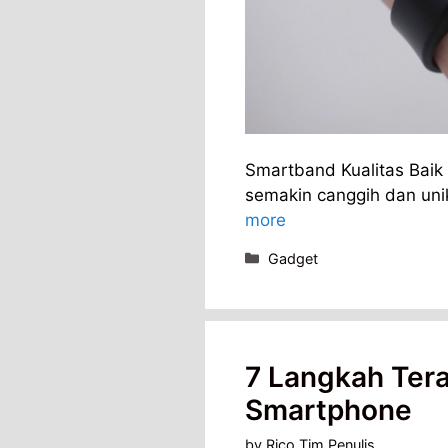
Smartband Kualitas Baik 
semakin canggih dan uni
more
Categories
Gadget
7 Langkah Tera
Smartphone
by
Rico Tim Penulis