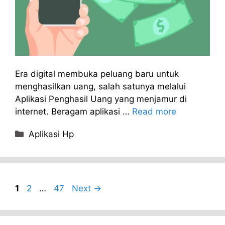
Era digital membuka peluang baru untuk
menghasilkan uang, salah satunya melalui
Aplikasi Penghasil Uang yang menjamur di
internet. Beragam aplikasi …
Read more
Categories
Aplikasi Hp
Page
Page
Page
1
2
…
47
Next
→