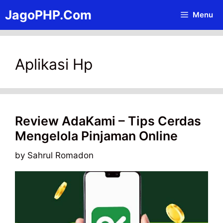
Skip
JagoPHP.Com
Menu
to
content
Aplikasi Hp
Review AdaKami – Tips Cerdas
Mengelola Pinjaman Online
by
Sahrul Romadon