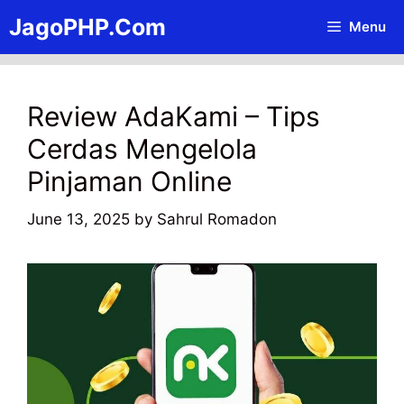
Skip
JagoPHP.Com
Menu
to
content
Review AdaKami – Tips
Cerdas Mengelola
Pinjaman Online
June 13, 2025
by
Sahrul Romadon