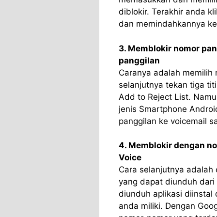
diblokir. Terakhir anda k
dan memindahkannya ke d
3. Memblokir nomor pa
panggilan
Caranya adalah memilih n
selanjutnya tekan tiga ti
Add to Reject List. Namu
jenis Smartphone Androi
panggilan ke voicemail sa
4. Memblokir dengan n
Voice
Cara selanjutnya adalah
yang dapat diunduh dari 
diunduh aplikasi diinsta
anda miliki. Dengan Goo