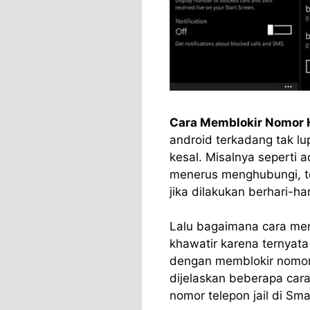
Cara Memblokir Nomor H
android terkadang tak lu
kesal. Misalnya seperti 
menerus menghubungi, te
jika dilakukan berhari-har
Lalu bagaimana cara men
khawatir karena ternyat
dengan memblokir nomor 
dijelaskan beberapa car
nomor telepon jail di Sm