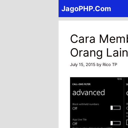
Skip
JagoPHP.Com
to
content
Cara Memb
Orang Lain
July 15, 2015
by
Rico TP