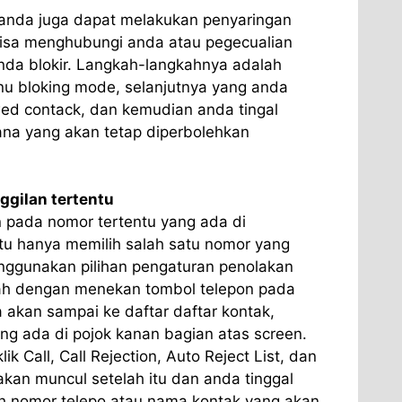
anda juga dapat melakukan penyaringan
isa menghubungi anda atau pegecualian
nda blokir. Langkah-langkahnya adalah
u bloking mode, selanjutnya yang anda
ed contack, dan kemudian anda tingal
na yang akan tetap diperbolehkan
ggilan tertentu
n pada nomor tertentu yang ada di
tu hanya memilih salah satu nomor yang
nggunakan pilihan pengaturan penolakan
lah dengan menekan tombol telepon pada
 akan sampai ke daftar daftar kontak,
yang ada di pojok kanan bagian atas screen.
 klik Call, Call Rejection, Auto Reject List, dan
akan muncul setelah itu dan anda tinggal
 nomor telepo atau nama kontak yang akan