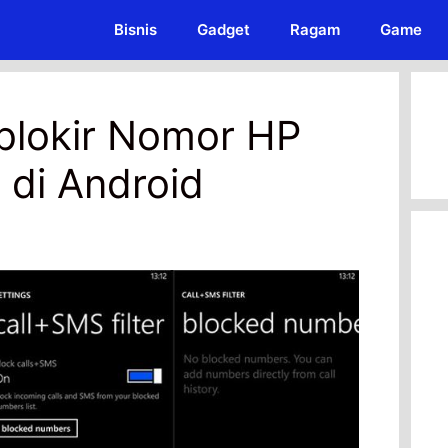
Bisnis
Gadget
Ragam
Game
lokir Nomor HP
 di Android