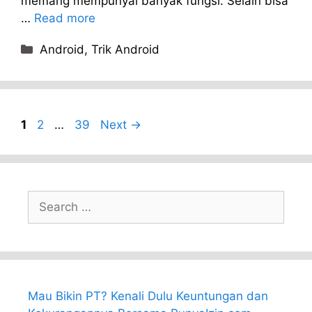
memang mempunyai banyak fungsi. Selain bisa
…
Read more
Categories
Android
,
Trik Android
Page
Page
Page
1
2
…
39
Next
→
Search
for:
Mau Bikin PT? Kenali Dulu Keuntungan dan