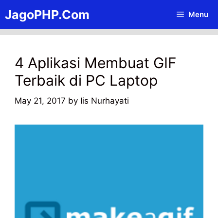
Skip
JagoPHP.Com
Menu
to
content
4 Aplikasi Membuat GIF
Terbaik di PC Laptop
May 21, 2017
by
Iis Nurhayati