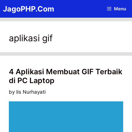
Skip
JagoPHP.Com
Menu
to
content
aplikasi gif
4 Aplikasi Membuat GIF Terbaik
di PC Laptop
by
Iis Nurhayati