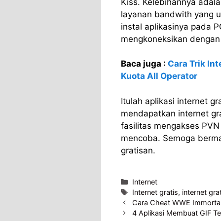
Kiss. Kelebihannya adal
layanan bandwith yang u
instal aplikasinya pada 
mengkoneksikan dengan V
Baca juga :
Cara Trik In
Kuota All Operator
Itulah aplikasi internet 
mendapatkan internet gra
fasilitas mengakses PVN 
mencoba. Semoga berman
gratisan.
Categories
Internet
Tags
Internet gratis
,
internet gra
Cara Cheat WWE Immortal
4 Aplikasi Membuat GIF Te