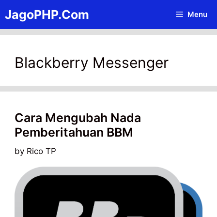
Skip
JagoPHP.Com
Menu
to
content
Blackberry Messenger
Cara Mengubah Nada
Pemberitahuan BBM
by
Rico TP