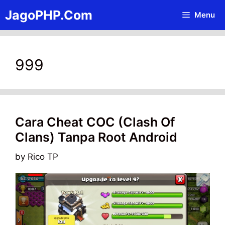
Skip
JagoPHP.Com
Menu
to
content
999
Cara Cheat COC (Clash Of
Clans) Tanpa Root Android
by
Rico TP