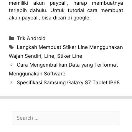
memiliki akun paypall, harap membuatnya
terlebih dahulu. Untuk tutorial cara membuat
akun paypall, bisa dicari di google.
Categories
Trik Android
Tags
Langkah Membuat Stiker Line Menggunakan
Wajah Sendiri
,
Line
,
Stiker Line
Cara Mengembalikan Data yang Terformat
Menggunakan Software
Spesifikasi Samsung Galaxy S7 Tablet IP68
Search
for: