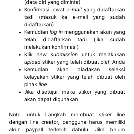
(data diri yang diminta)
Konfirmasi lewat
e-mail
yang didaftarkan
tadi (masuk ke e-mail yang sudah
didaftarkan)
Kemudian
log in
menggunakan akun yang
telah didaftarkan tadi (jika sudah
melakukan konfirmasi)
Klik
new submission
untuk melakukan
upload
stiker yang telah dibuat oleh Anda
Kemudian akan diadakan seleksi
kelayakan stiker yang telah dibuat oleh
pihak
line
Jika disetujui, maka stiker yang dibuat
akan dapat digunakan
Note: untuk Langkah membuat stiker line
dengan line creator, pengguna harus memiliki
akun paypall terlebih dahulu. Jika belum