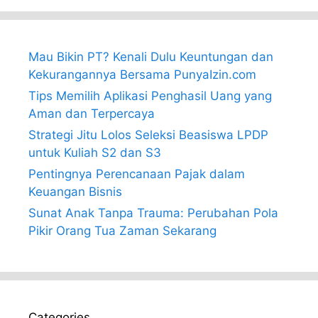
Mau Bikin PT? Kenali Dulu Keuntungan dan
Kekurangannya Bersama PunyaIzin.com
Tips Memilih Aplikasi Penghasil Uang yang
Aman dan Terpercaya
Strategi Jitu Lolos Seleksi Beasiswa LPDP
untuk Kuliah S2 dan S3
Pentingnya Perencanaan Pajak dalam
Keuangan Bisnis
Sunat Anak Tanpa Trauma: Perubahan Pola
Pikir Orang Tua Zaman Sekarang
Categories