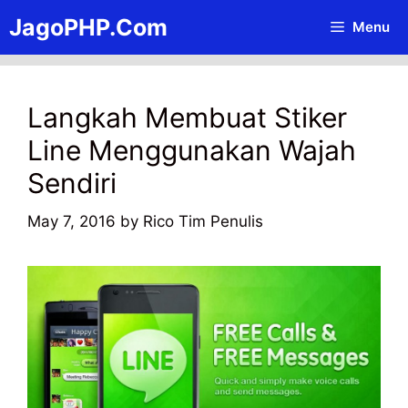
Skip
JagoPHP.Com
Menu
to
content
Langkah Membuat Stiker
Line Menggunakan Wajah
Sendiri
May 7, 2016
by
Rico Tim Penulis