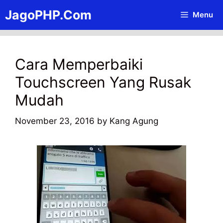
Skip
JagoPHP.Com
Menu
to
content
Cara Memperbaiki
Touchscreen Yang Rusak
Mudah
November 23, 2016
by
Kang Agung