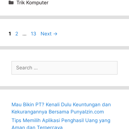
Categories
Trik Komputer
Page
Page
Page
1
2
…
13
Next
→
Search
for:
Mau Bikin PT? Kenali Dulu Keuntungan dan
Kekurangannya Bersama PunyaIzin.com
Tips Memilih Aplikasi Penghasil Uang yang
Aman dan Terpercaya