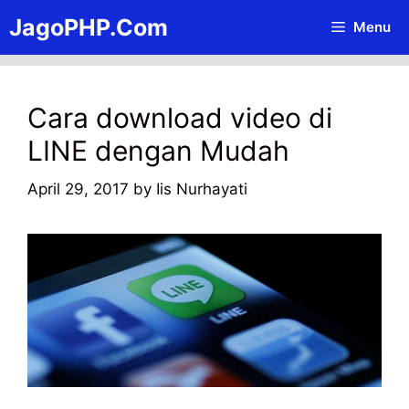
Skip
JagoPHP.Com
Menu
to
content
Cara download video di
LINE dengan Mudah
April 29, 2017
by
Iis Nurhayati