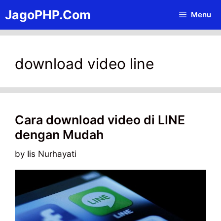
Skip
JagoPHP.Com
Menu
to
content
download video line
Cara download video di LINE
dengan Mudah
by
Iis Nurhayati