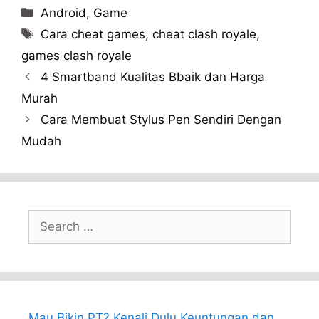
Categories
Android
,
Game
Tags
Cara cheat games
,
cheat clash royale
,
games clash royale
4 Smartband Kualitas Bbaik dan Harga
Murah
Cara Membuat Stylus Pen Sendiri Dengan
Mudah
Search
for:
Mau Bikin PT? Kenali Dulu Keuntungan dan