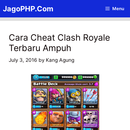
Skip
JagoPHP.Com
Menu
to
content
Cara Cheat Clash Royale
Terbaru Ampuh
July 3, 2016
by
Kang Agung