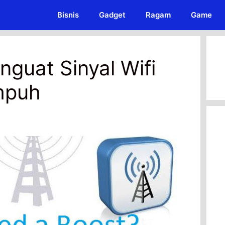
Bisnis
Gadget
Ragam
Game
nguat Sinyal Wifi
mpuh