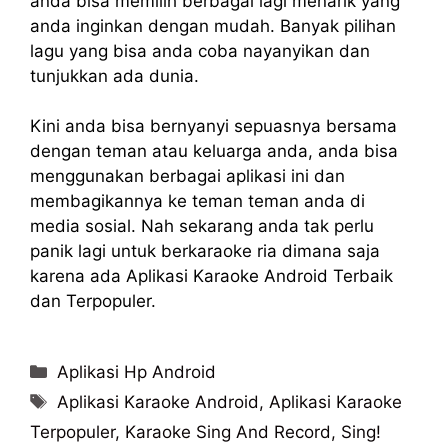
anda bisa memilih berbagai lagi menarik yang
anda inginkan dengan mudah. Banyak pilihan
lagu yang bisa anda coba nayanyikan dan
tunjukkan ada dunia.
Kini anda bisa bernyanyi sepuasnya bersama
dengan teman atau keluarga anda, anda bisa
menggunakan berbagai aplikasi ini dan
membagikannya ke teman teman anda di
media sosial. Nah sekarang anda tak perlu
panik lagi untuk berkaraoke ria dimana saja
karena ada Aplikasi Karaoke Android Terbaik
dan Terpopuler.
Categories
Aplikasi Hp Android
Tags
Aplikasi Karaoke Android
,
Aplikasi Karaoke
Terpopuler
,
Karaoke Sing And Record
,
Sing!