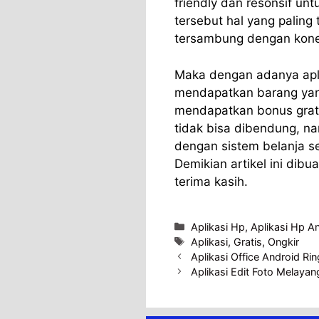
friendly dan resonsif un
tersebut hal yang paling
tersambung dengan konek
Maka dengan adanya apli
mendapatkan barang yan
mendapatkan bonus grat
tidak bisa dibendung, na
dengan sistem belanja sep
Demikian artikel ini dib
terima kasih.
Categories
Aplikasi Hp
,
Aplikasi Hp A
Tags
Aplikasi
,
Gratis
,
Ongkir
Aplikasi Office Android Rin
Aplikasi Edit Foto Melayan