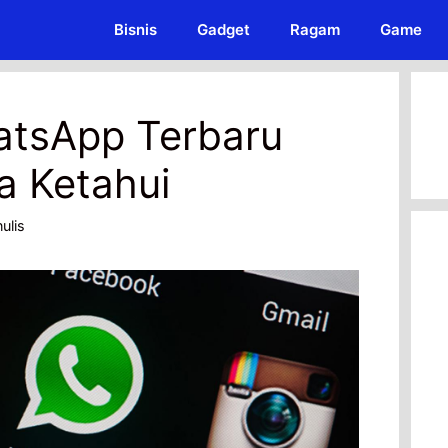
Bisnis
Gadget
Ragam
Game
atsApp Terbaru
a Ketahui
ulis