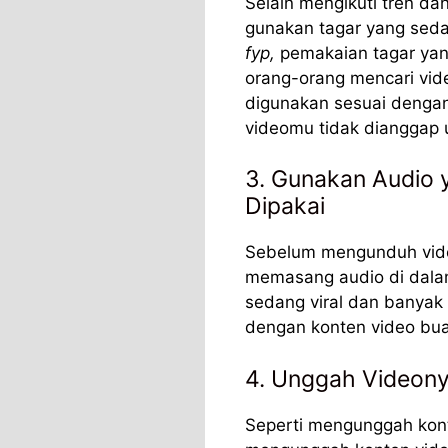
Selain mengikuti tren da
gunakan tagar yang seda
fyp,
pemakaian tagar ya
orang-orang mencari vide
digunakan sesuai denga
videomu tidak dianggap 
3. Gunakan Audio 
Dipakai
Sebelum mengunduh vide
memasang audio di dala
sedang viral dan banyak
dengan konten video bu
4. Unggah Videon
Seperti mengunggah kont