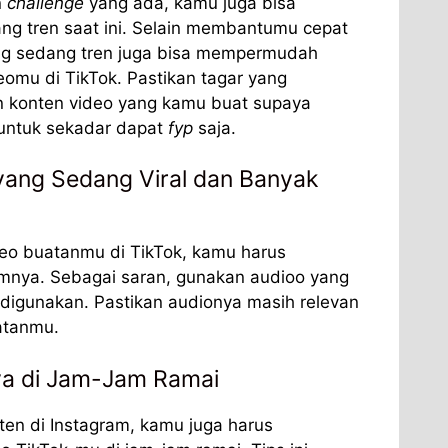
n
challenge
yang ada, kamu juga bisa
ng tren saat ini. Selain membantumu cepat
ng sedang tren juga bisa mempermudah
omu di TikTok. Pastikan tagar yang
n konten video yang kamu buat supaya
untuk sekadar dapat
fyp
saja.
yang Sedang Viral dan Banyak
o buatanmu di TikTok, kamu harus
mnya. Sebagai saran, gunakan audioo yang
 digunakan. Pastikan audionya masih relevan
atanmu.
ya di Jam-Jam Ramai
en di Instagram, kamu juga harus