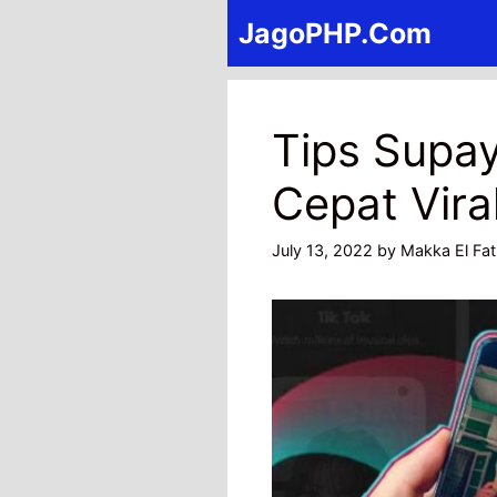
Skip
JagoPHP.Com
to
content
Tips Supay
Cepat Vira
July 13, 2022
by
Makka El Fat