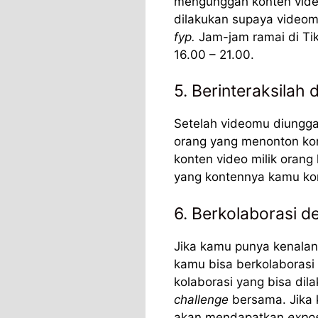
mengunggah konten video
dilakukan supaya videom
fyp.
Jam-jam ramai di Tik
16.00 – 21.00.
5. Berinteraksila
Setelah videomu diungga
orang yang menonton ko
konten video milik orang 
yang kontennya kamu ko
6. Berkolaborasi d
Jika kamu punya kenalan
kamu bisa berkolaborasi
kolaborasi yang bisa dil
challenge
bersama. Jika 
akan mendapatkan
expo