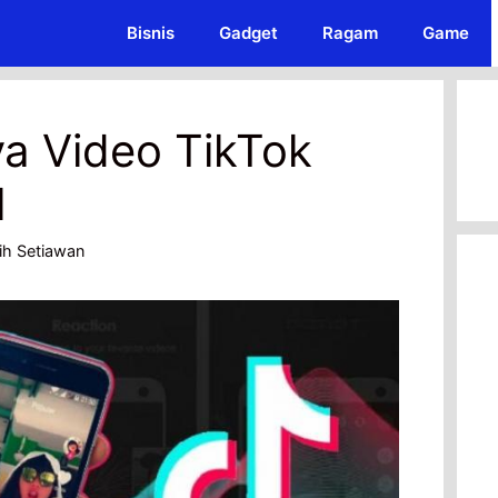
Bisnis
Gadget
Ragam
Game
a Video TikTok
l
ih Setiawan