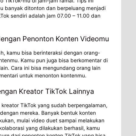
 TikTok-mu di jam-jam ramai. Tips ini
u banyak ditonton dan berpeluang menjadi
Tok sendiri adalah jam 07.00 – 11.00 dan
h dengan Penonton Konten Videomu
h, kamu bisa berinteraksi dengan orang-
ntenmu. Kamu pun juga bisa berkomentar di
lain. Cara ini bisa mengundang orang lain
mentari untuk menonton kontenmu.
engan Kreator TikTok Lainnya
 kreator TikTok yang sudah berpengalaman,
 dengan mereka. Banyak bentuk konten
akukan, mulai video duet sampai melakukan
kolaborasi yang dilakukan berhasil, kamu
sure
dari penonton konten TikTok yang bisa