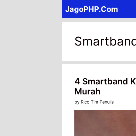
Skip
JagoPHP.Com
to
content
Smartban
4 Smartband Ku
Murah
by
Rico Tim Penulis