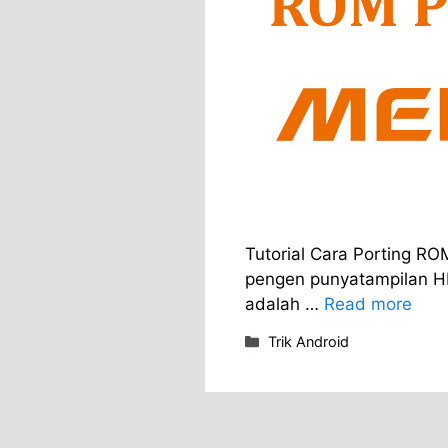
Tutorial Cara Porting R
pengen punyatampilan HP
adalah …
Read more
Categories
Trik Android