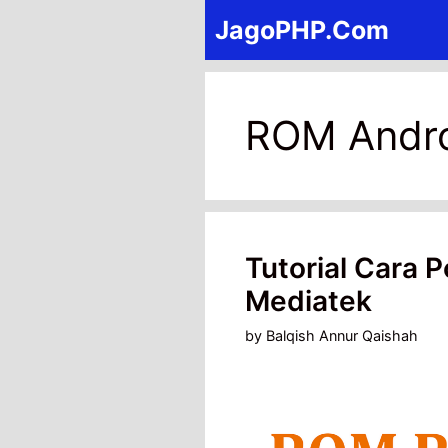
Skip
JagoPHP.Com
to
content
ROM Andr
Tutorial Cara 
Mediatek
by
Balqish Annur Qaishah