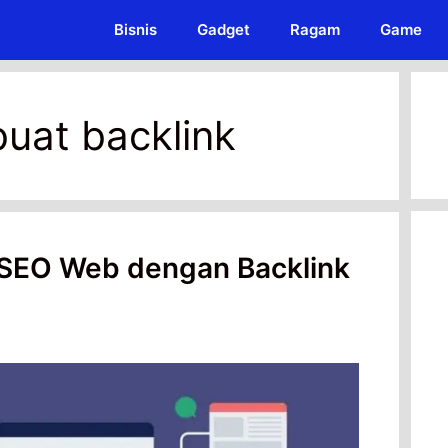
Bisnis
Gadget
Ragam
Game
uat backlink
 SEO Web dengan Backlink