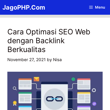
Skip
JagoPHP.Com
Menu
to
content
Cara Optimasi SEO Web
dengan Backlink
Berkualitas
November 27, 2021
by
Nisa