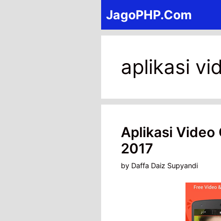
Skip
JagoPHP.Com
to
content
aplikasi vi
Aplikasi Video 
2017
by
Daffa Daiz Supyandi