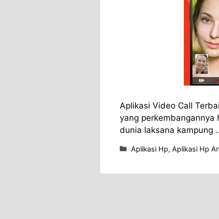
Aplikasi Video Call Terb
yang perkembangannya ha
dunia laksana kampung
Categories
Aplikasi Hp
,
Aplikasi Hp A