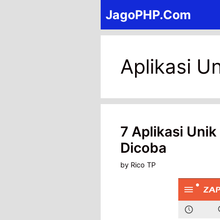
Skip
JagoPHP.Com
to
content
Aplikasi U
7 Aplikasi Uni
Dicoba
by
Rico TP