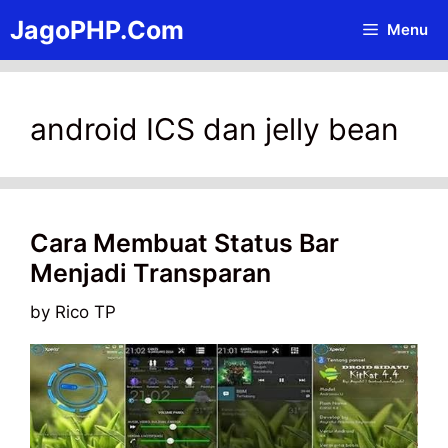
Skip
JagoPHP.Com
Menu
to
content
android ICS dan jelly bean
Cara Membuat Status Bar
Menjadi Transparan
by
Rico TP