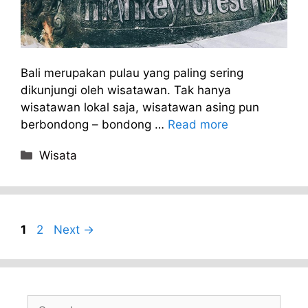
Bali merupakan pulau yang paling sering
dikunjungi oleh wisatawan. Tak hanya
wisatawan lokal saja, wisatawan asing pun
berbondong – bondong …
Read more
Categories
Wisata
Page
Page
1
2
Next
→
Search