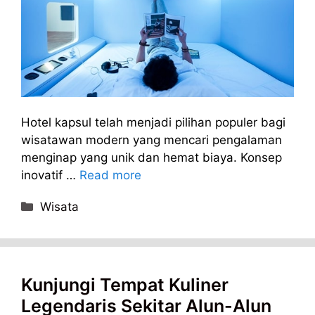
Hotel kapsul telah menjadi pilihan populer bagi
wisatawan modern yang mencari pengalaman
menginap yang unik dan hemat biaya. Konsep
inovatif …
Read more
Categories
Wisata
Kunjungi Tempat Kuliner
Legendaris Sekitar Alun-Alun