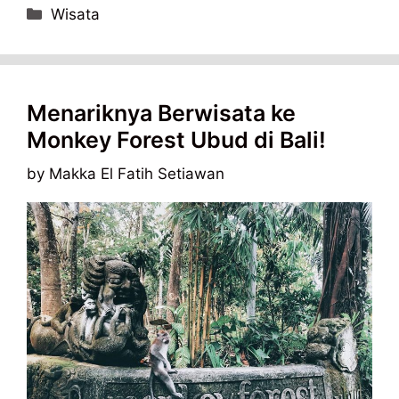
Categories
Wisata
Menariknya Berwisata ke
Monkey Forest Ubud di Bali!
by
Makka El Fatih Setiawan