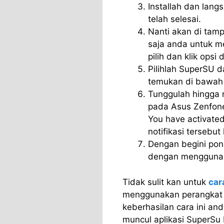
Installah dan lang
telah selesai.
Nanti akan di tamp
saja anda untuk m
pilih dan klik opsi 
Pilihlah SuperSU da
temukan di bawah 
Tunggulah hingga r
pada Asus Zenfone
You have activate
notifikasi tersebut 
Dengan begini pons
dengan menggunak
Tidak sulit kan untuk
car
menggunakan perangkat 
keberhasilan cara ini an
muncul aplikasi SuperSu 