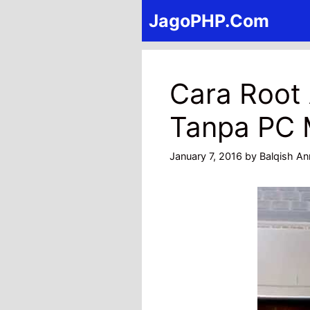
Skip
JagoPHP.Com
to
content
Cara Root
Tanpa PC
January 7, 2016
by
Balqish An