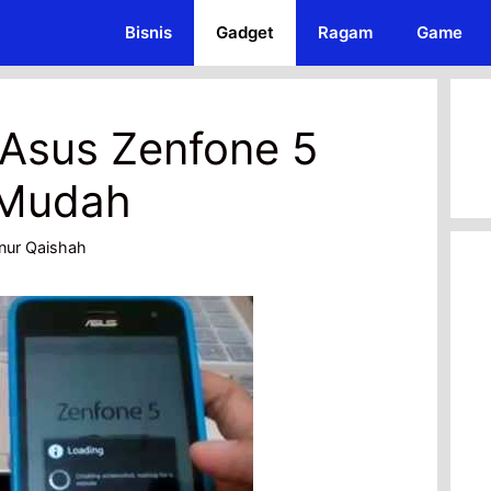
Bisnis
Gadget
Ragam
Game
 Asus Zenfone 5
 Mudah
nur Qaishah