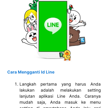
Cara Mengganti Id Line
Langkah pertama yang harus Anda
lakukan adalah melakukan setting
lanjutan aplikasi Line Anda. Caranya
mudah saja, Anda masuk ke menu