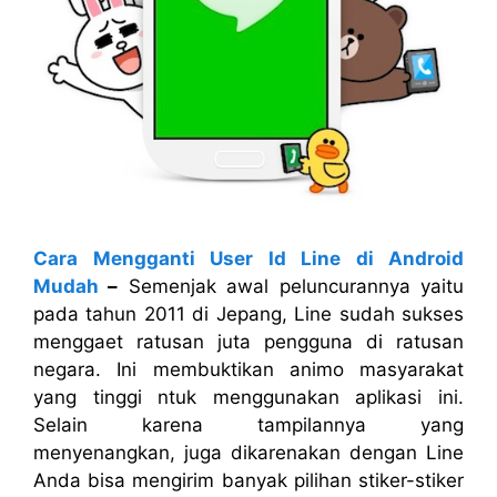
Cara Mengganti User Id Line di Android
Mudah
–
Semenjak awal peluncurannya yaitu
pada tahun 2011 di Jepang, Line sudah sukses
menggaet ratusan juta pengguna di ratusan
negara. Ini membuktikan animo masyarakat
yang tinggi ntuk menggunakan aplikasi ini.
Selain karena tampilannya yang
menyenangkan, juga dikarenakan dengan Line
Anda bisa mengirim banyak pilihan stiker-stiker