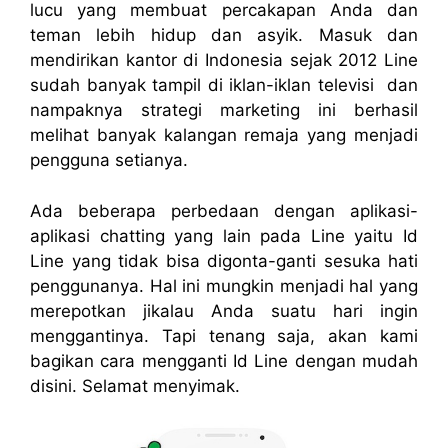
lucu yang membuat percakapan Anda dan
teman lebih hidup dan asyik. Masuk dan
mendirikan kantor di Indonesia sejak 2012 Line
sudah banyak tampil di iklan-iklan televisi dan
nampaknya strategi marketing ini berhasil
melihat banyak kalangan remaja yang menjadi
pengguna setianya.
Ada beberapa perbedaan dengan aplikasi-
aplikasi chatting yang lain pada Line yaitu Id
Line yang tidak bisa digonta-ganti sesuka hati
penggunanya. Hal ini mungkin menjadi hal yang
merepotkan jikalau Anda suatu hari ingin
menggantinya. Tapi tenang saja, akan kami
bagikan cara mengganti Id Line dengan mudah
disini. Selamat menyimak.