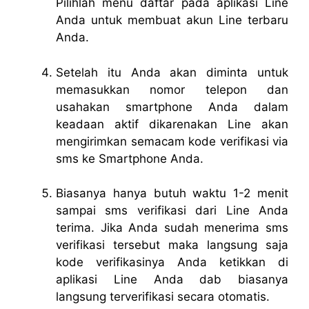
Pilihlah menu daftar pada aplikasi Line
Anda untuk membuat akun Line terbaru
Anda.
Setelah itu Anda akan diminta untuk
memasukkan nomor telepon dan
usahakan smartphone Anda dalam
keadaan aktif dikarenakan Line akan
mengirimkan semacam kode verifikasi via
sms ke Smartphone Anda.
Biasanya hanya butuh waktu 1-2 menit
sampai sms verifikasi dari Line Anda
terima. Jika Anda sudah menerima sms
verifikasi tersebut maka langsung saja
kode verifikasinya Anda ketikkan di
aplikasi Line Anda dab biasanya
langsung terverifikasi secara otomatis.