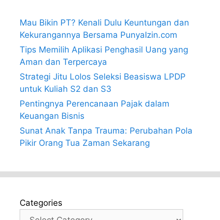
Mau Bikin PT? Kenali Dulu Keuntungan dan
Kekurangannya Bersama PunyaIzin.com
Tips Memilih Aplikasi Penghasil Uang yang
Aman dan Terpercaya
Strategi Jitu Lolos Seleksi Beasiswa LPDP
untuk Kuliah S2 dan S3
Pentingnya Perencanaan Pajak dalam
Keuangan Bisnis
Sunat Anak Tanpa Trauma: Perubahan Pola
Pikir Orang Tua Zaman Sekarang
Categories