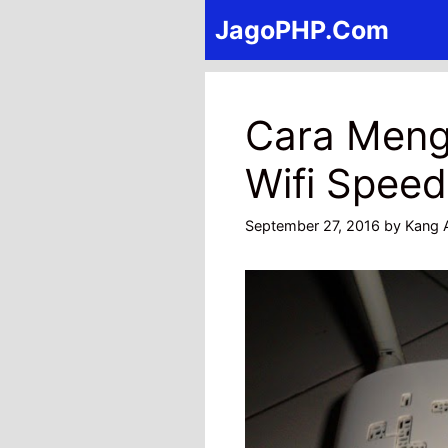
Skip
JagoPHP.Com
to
content
Cara Meng
Wifi Spee
September 27, 2016
by
Kang 