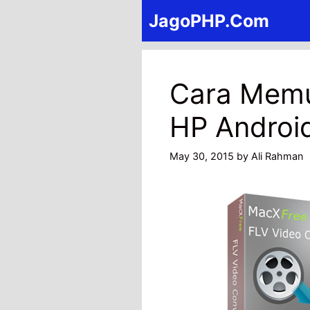
Skip
JagoPHP.Com
to
content
Cara Memu
HP Androi
May 30, 2015
by
Ali Rahman