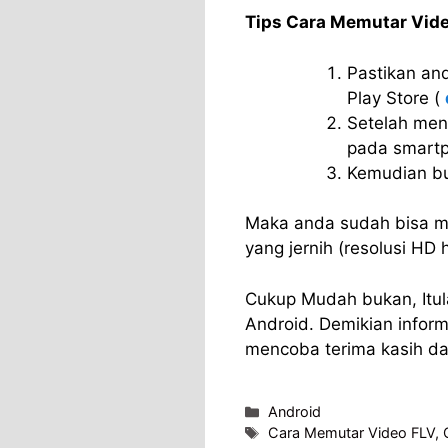
Tips Cara Memutar Vide
Pastikan an
Play Store (
Setelah meng
pada smartp
Kemudian bu
Maka anda sudah bisa m
yang jernih (resolusi HD 
Cukup Mudah bukan, Itul
Android. Demikian infor
mencoba terima kasih d
Categories
Android
Tags
Cara Memutar Video FLV
,