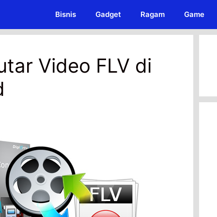
Bisnis
Gadget
Ragam
Game
tar Video FLV di
d