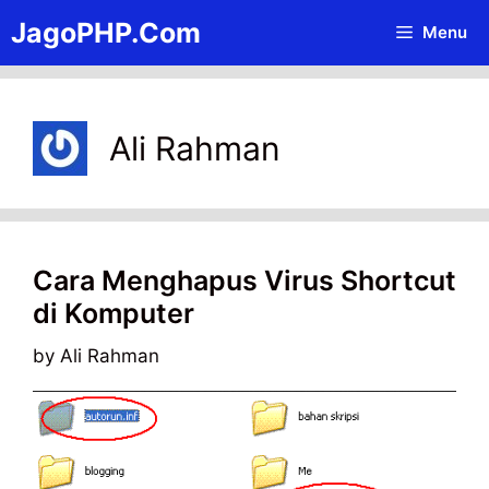
Skip
JagoPHP.Com
Menu
to
content
Ali Rahman
Cara Menghapus Virus Shortcut
di Komputer
by
Ali Rahman