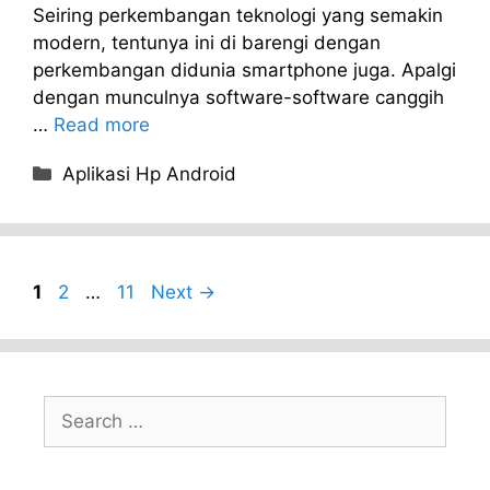
Seiring perkembangan teknologi yang semakin
modern, tentunya ini di barengi dengan
perkembangan didunia smartphone juga. Apalgi
dengan munculnya software-software canggih
…
Read more
Categories
Aplikasi Hp Android
Page
Page
Page
1
2
…
11
Next
→
Search
for: