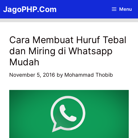
Skip
JagoPHP.Com
Menu
to
content
Cara Membuat Huruf Tebal
dan Miring di Whatsapp
Mudah
November 5, 2016
by
Mohammad Thobib