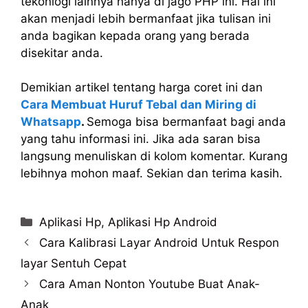
tekonlogi lainnya hanya di jago PHP ini. Hal ini
akan menjadi lebih bermanfaat jika tulisan ini
anda bagikan kepada orang yang berada
disekitar anda.
Demikian artikel tentang harga coret ini dan
Cara Membuat Huruf Tebal dan Miring di
Whatsapp
.
Semoga bisa bermanfaat bagi anda
yang tahu informasi ini. Jika ada saran bisa
langsung menuliskan di kolom komentar. Kurang
lebihnya mohon maaf. Sekian dan terima kasih.
Categories
Aplikasi Hp
,
Aplikasi Hp Android
Cara Kalibrasi Layar Android Untuk Respon
layar Sentuh Cepat
Cara Aman Nonton Youtube Buat Anak-
Anak