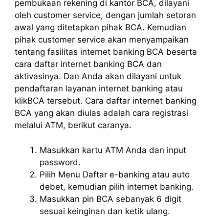
pembukaan rekening di kantor BCA, dilayani
oleh customer service, dengan jumlah setoran
awal yang ditetapkan pihak BCA. Kemudian
pihak customer service akan menyampaikan
tentang fasilitas internet banking BCA beserta
cara daftar internet banking BCA dan
aktivasinya. Dan Anda akan dilayani untuk
pendaftaran layanan internet banking atau
klikBCA tersebut. Cara daftar internet banking
BCA yang akan diulas adalah cara registrasi
melalui ATM, berikut caranya.
Masukkan kartu ATM Anda dan input
password.
Pilih Menu Daftar e-banking atau auto
debet, kemudian pilih internet banking.
Masukkan pin BCA sebanyak 6 digit
sesuai keinginan dan ketik ulang.