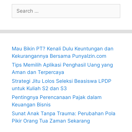
Search
for:
Mau Bikin PT? Kenali Dulu Keuntungan dan
Kekurangannya Bersama PunyaIzin.com
Tips Memilih Aplikasi Penghasil Uang yang
Aman dan Terpercaya
Strategi Jitu Lolos Seleksi Beasiswa LPDP
untuk Kuliah S2 dan S3
Pentingnya Perencanaan Pajak dalam
Keuangan Bisnis
Sunat Anak Tanpa Trauma: Perubahan Pola
Pikir Orang Tua Zaman Sekarang