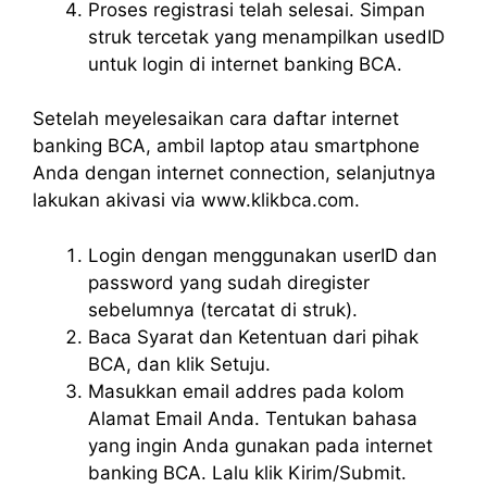
Proses registrasi telah selesai. Simpan
struk tercetak yang menampilkan usedID
untuk login di internet banking BCA.
Setelah meyelesaikan cara daftar internet
banking BCA, ambil laptop atau smartphone
Anda dengan internet connection, selanjutnya
lakukan akivasi via www.klikbca.com.
Login dengan menggunakan userID dan
password yang sudah diregister
sebelumnya (tercatat di struk).
Baca Syarat dan Ketentuan dari pihak
BCA, dan klik Setuju.
Masukkan email addres pada kolom
Alamat Email Anda. Tentukan bahasa
yang ingin Anda gunakan pada internet
banking BCA. Lalu klik Kirim/Submit.