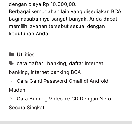
dengan biaya Rp 10.000,00.
Berbagai kemudahan lain yang disediakan BCA
bagi nasabahnya sangat banyak. Anda dapat
memilih layanan tersebut sesuai dengan
kebutuhan Anda.
Categories
Utilities
Tags
cara daftar i banking
,
daftar internet
banking
,
internet banking BCA
Cara Ganti Password Gmail di Android
Mudah
Cara Burning Video ke CD Dengan Nero
Secara Singkat