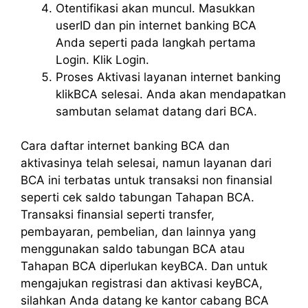
Otentifikasi akan muncul. Masukkan
userID dan pin internet banking BCA
Anda seperti pada langkah pertama
Login. Klik Login.
Proses Aktivasi layanan internet banking
klikBCA selesai. Anda akan mendapatkan
sambutan selamat datang dari BCA.
Cara daftar internet banking BCA dan
aktivasinya telah selesai, namun layanan dari
BCA ini terbatas untuk transaksi non finansial
seperti cek saldo tabungan Tahapan BCA.
Transaksi finansial seperti transfer,
pembayaran, pembelian, dan lainnya yang
menggunakan saldo tabungan BCA atau
Tahapan BCA diperlukan keyBCA. Dan untuk
mengajukan registrasi dan aktivasi keyBCA,
silahkan Anda datang ke kantor cabang BCA