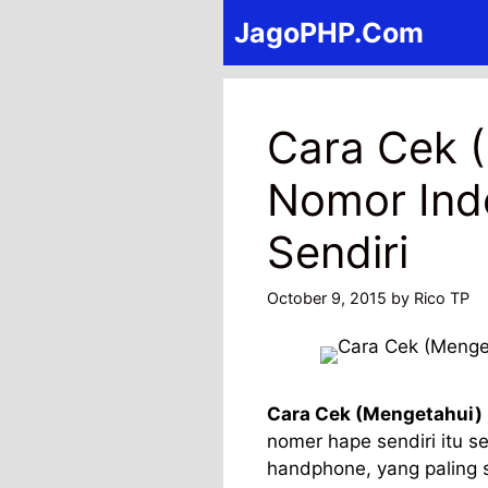
Skip
JagoPHP.Com
to
content
Cara Cek 
Nomor Indo
Sendiri
October 9, 2015
by
Rico TP
Cara Cek (Mengetahui) 
nomer hape sendiri itu s
handphone, yang paling 