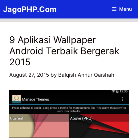
Skip
JagoPHP.Com
Menu
to
content
9 Aplikasi Wallpaper
Android Terbaik Bergerak
2015
August 27, 2015
by
Balqish Annur Qaishah