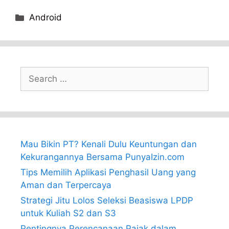
Categories
Android
Search
for:
Mau Bikin PT? Kenali Dulu Keuntungan dan
Kekurangannya Bersama PunyaIzin.com
Tips Memilih Aplikasi Penghasil Uang yang
Aman dan Terpercaya
Strategi Jitu Lolos Seleksi Beasiswa LPDP
untuk Kuliah S2 dan S3
Pentingnya Perencanaan Pajak dalam