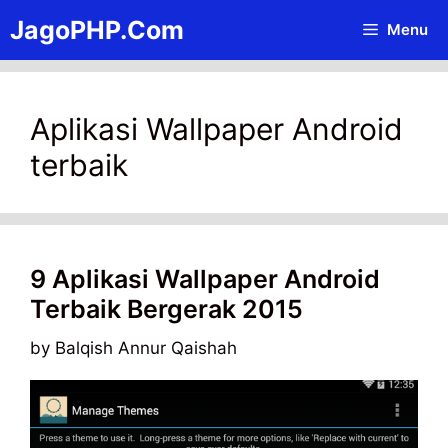
Skip
JagoPHP.Com
Menu
to
content
Aplikasi Wallpaper Android
terbaik
9 Aplikasi Wallpaper Android
Terbaik Bergerak 2015
by
Balqish Annur Qaishah