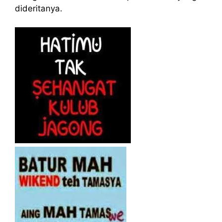
dideritanya.