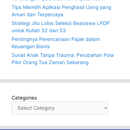
Tips Memilih Aplikasi Penghasil Uang yang
Aman dan Terpercaya
Strategi Jitu Lolos Seleksi Beasiswa LPDP
untuk Kuliah S2 dan S3
Pentingnya Perencanaan Pajak dalam
Keuangan Bisnis
Sunat Anak Tanpa Trauma: Perubahan Pola
Pikir Orang Tua Zaman Sekarang
Categories