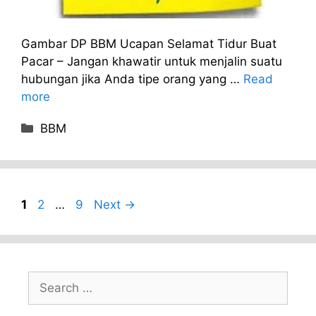
Gambar DP BBM Ucapan Selamat Tidur Buat
Pacar – Jangan khawatir untuk menjalin suatu
hubungan jika Anda tipe orang yang …
Read
more
Categories
BBM
Page
Page
Page
1
2
…
9
Next
→
Search
for: