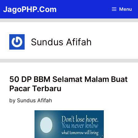
Skip
JagoPHP.Com
Menu
to
content
Sundus Afifah
50 DP BBM Selamat Malam Buat
Pacar Terbaru
by
Sundus Afifah