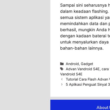
Sampai sini seharusnya
dalam keadaan flashing
semua sistem aplikasi ya
memindahkan data dan pen
berhasil, mungkin Anda 
dengan kadaan baterai t
untuk menyalurkan daya 
bahan-bahan lainnya.
Categories
Android
,
Gadget
Tags
Advan Vandroid S4E
,
cara
Vandroid S4E
Tutorial Cara Flash Adva
5 Aplikasi Penguat Sinyal 
About 