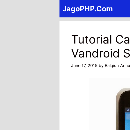
Skip
JagoPHP.Com
to
content
Tutorial C
Vandroid 
June 17, 2015
by
Balqish Annu