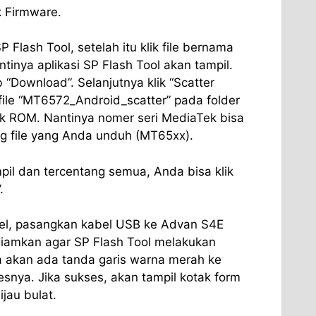
 Firmware.
 Flash Tool, setelah itu klik file bernama
ntinya aplikasi SP Flash Tool akan tampil.
 “Download”. Selanjutnya klik “Scatter
h file “MT6572_Android_scatter” pada folder
ck ROM. Nantinya nomer seri MediaTek bisa
g file yang Anda unduh (MT65xx).
mpil dan tercentang semua, Anda bisa klik
.
el, pasangkan kabel USB ke Advan S4E
iamkan agar SP Flash Tool melakukan
a akan ada tanda garis warna merah ke
snya. Jika sukses, akan tampil kotak form
jau bulat.