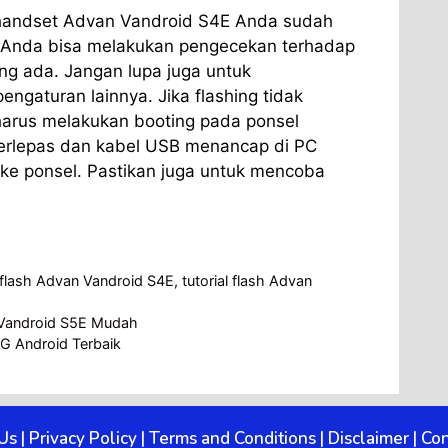
 handset Advan Vandroid S4E Anda sudah
. Anda bisa melakukan pengecekan terhadap
ng ada. Jangan lupa juga untuk
gaturan lainnya. Jika flashing tidak
harus melakukan booting pada ponsel
erlepas dan kabel USB menancap di PC
ke ponsel. Pastikan juga untuk mencoba
 flash Advan Vandroid S4E
,
tutorial flash Advan
n Vandroid S5E Mudah
3G Android Terbaik
Us
|
Privacy Policy
|
Terms and Conditions
|
Disclaimer
|
Con