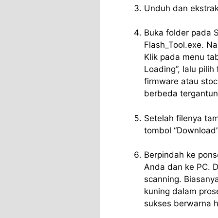
Unduh dan ekstrak
Buka folder pada SP
Flash_Tool.exe. Na
Klik pada menu tab
Loading”, lalu pili
firmware atau sto
berbeda tergantun
Setelah filenya ta
tombol “Download”
Berpindah ke pons
Anda dan ke PC. D
scanning. Biasany
kuning dalam prose
sukses berwarna hi