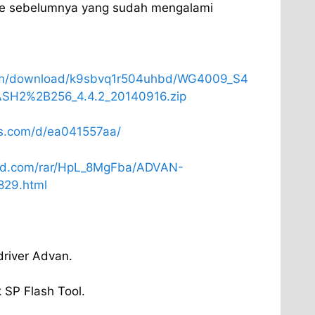
re sebelumnya yang sudah mengalami
com/download/k9sbvq1r504uhbd/WG4009_S4
SH2%2B256_4.4.2_20140916.zip
les.com/d/ea041557aa/
ed.com/rar/HpL_8MgFba/ADVAN-
829.html
driver Advan.
 SP Flash Tool.