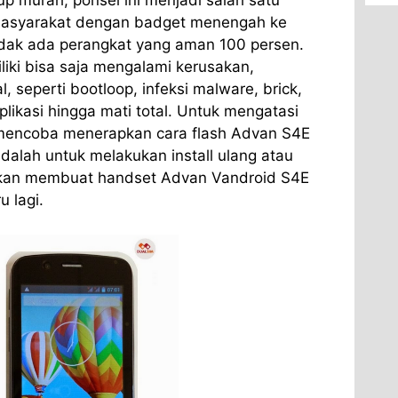
up murah, ponsel ini menjadi salah satu
masyarakat dengan badget menengah ke
dak ada perangkat yang aman 100 persen.
iki bisa saja mengalami kerusakan,
, seperti bootloop, infeksi malware, brick,
likasi hingga mati total. Untuk mengatasi
 mencoba menerapkan cara flash Advan S4E
adalah untuk melakukan install ulang atau
akan membuat handset Advan Vandroid S4E
 lagi.