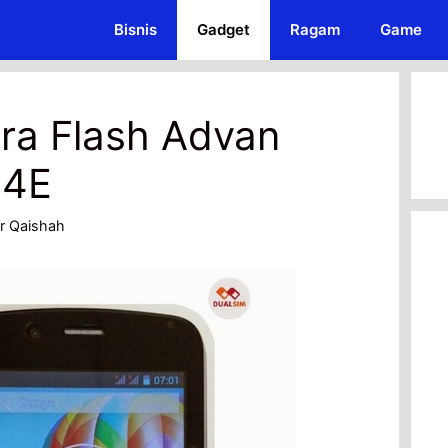
Bisnis
Gadget
Ragam
Game
ara Flash Advan
S4E
r Qaishah