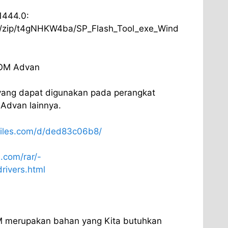
1444.0:
/zip/t4gNHKW4ba/SP_Flash_Tool_exe_Wind
COM Advan
 yang dapat digunakan pada perangkat
Advan lainnya.
files.com/d/ded83c06b8/
.com/rar/-
ivers.html
M merupakan bahan yang Kita butuhkan