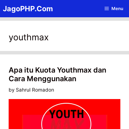
Skip
JagoPHP.Com
Menu
to
content
youthmax
Apa itu Kuota Youthmax dan
Cara Menggunakan
by
Sahrul Romadon