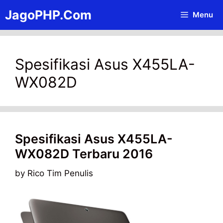
Skip
JagoPHP.Com
Menu
to
content
Spesifikasi Asus X455LA-
WX082D
Spesifikasi Asus X455LA-
WX082D Terbaru 2016
by
Rico Tim Penulis