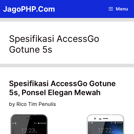
Skip
JagoPHP.Com
Menu
to
content
Spesifikasi AccessGo
Gotune 5s
Spesifikasi AccessGo Gotune
5s, Ponsel Elegan Mewah
by
Rico Tim Penulis